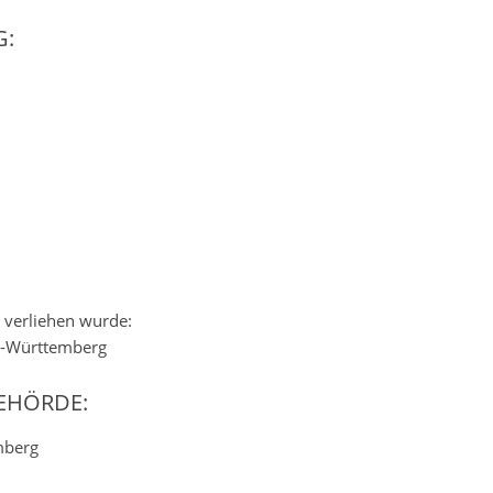
:
 verliehen wurde:
n-Württemberg
EHÖRDE:
mberg